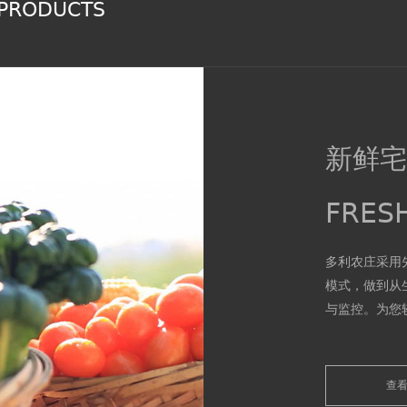
 PRODUCTS
新鲜
FRES
多利农庄采用
模式，做到从
与监控。为您
Tony's farm
field to tabl
members of 
查
production, p