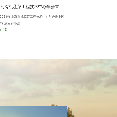
2016上海有机蔬菜工程技术中心年会首次走进成都
多利"浦东新区劳模创新工
，2016年上海有机蔬菜工程技术中心年会暨中国
多利农庄创始人张同贵先生于201
机蔬菜产业高...
动模范&rdq...
5-10
2016-05-04