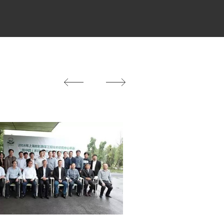
ry chain unified standards and
 Maximum guarantee food fresh