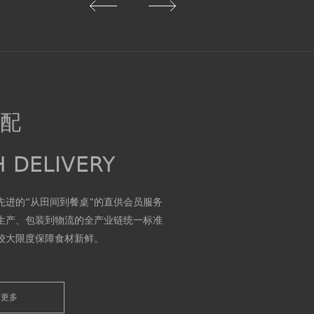
宅配
H DELIVERY
先进的“从田间到餐桌”的直供会员服务
生产、包装到物流的全产业链统一标准
较大限度保障食材新鲜。
 adopts advanced & other; From
e & throughout; Straight for
the service mode, from the
看更多
ackaging to the logistics of the