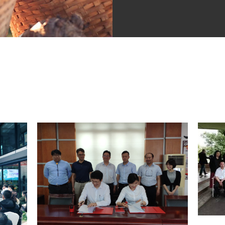
whole indust
monitoring.
for you.